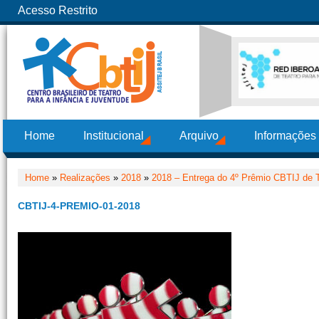
Acesso Restrito
Home
Institucional
Arquivo
Informações
Home
»
Realizações
»
2018
»
2018 – Entrega do 4º Prêmio CBTIJ de T
CBTIJ-4-PREMIO-01-2018