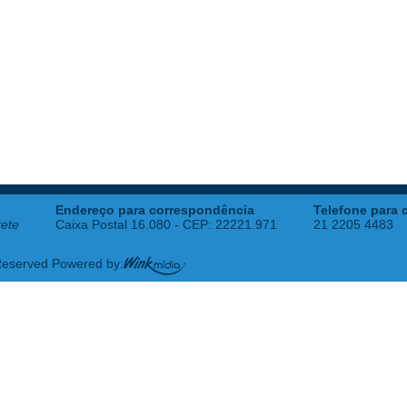
Endereço para correspondência
Telefone para 
tete
Caixa Postal 16.080 - CEP: 22221.971
21 2205 4483
 Reserved Powered by: