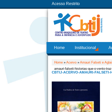
Acesso Restrito
Home
Institucional
A
Home
»
Acervo
»
Amauri Falseti e Agla
amauri-falseti-historias-que-o-vento-tra
CBTIJ-ACERVO-AMAURI-FALSETI-