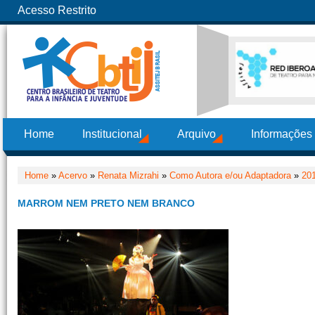
Acesso Restrito
Home
Institucional
Arquivo
Informações
Home
»
Acervo
»
Renata Mizrahi
»
Como Autora e/ou Adaptadora
»
20
MARROM NEM PRETO NEM BRANCO