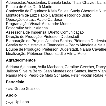
Aderecistas Assistentes: Daniela Lisla, Thaís Chavier, Lari
Pintura de Arte: Derô Martin
Confecção de Figurinos: Kátia Salles, Suely Gherard e Ni
Montagem de Luz: Pablo Cardoso e Rodrigo Bispo
Operação de Luz: Pablo Cardoso
Programação Visual: Alexandre Muner
Fotografia: Arthur Vianna
Assessoria de Imprensa: Duetto Comunicação
Direção de Produção: Piéterson Duderstadt
Elaboração de Projeto: Janaína Santos, Piéterson Dudersta
Gestão Administrativa e Financeira – Pedro Almeida e Naia
Equipe de Produção: Piéterson Duderstadt, Naiara Cavalh
Idealização: Piéterson Duderstadt e Vilma Melo
Agradecimentos
Adriana Ajelbaum, Asila Machado, Caroline Ceccher, Darcy d
Jailson Silveira Berto, Jean Mendes dos Santos, Inezx Via
Nanna Melo, Pedro de Melo Schaefer, Peter Picolin Rafae
Patrocínio
Grupo Giazziotin
(Logo)
Apoio
Up Leon
(Logo)