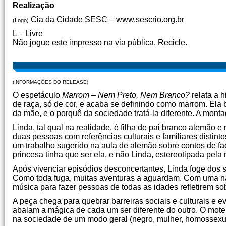
Realização
Cia da Cidade SESC – www.sescrio.org.br
(Logo)
L – Livre
Não jogue este impresso na via pública. Recicle.
(INFORMAÇÕES DO RELEASE)
O espetáculo
Marrom – Nem Preto, Nem Branco?
relata a 
de raça, só de cor, e acaba se definindo como marrom. Ela 
da mãe, e o porquê da sociedade tratá-la diferente. A mon
Linda, tal qual na realidade, é filha de pai branco alemão e
duas pessoas com referências culturais e familiares distint
um trabalho sugerido na aula de alemão sobre contos de fa
princesa tinha que ser ela, e não Linda, estereotipada pela
Após vivenciar episódios desconcertantes, Linda foge dos 
Como toda fuga, muitas aventuras a aguardam. Com uma narr
música para fazer pessoas de todas as idades refletirem sob
A peça chega para quebrar barreiras sociais e culturais e 
abalam a mágica de cada um ser diferente do outro. O mote 
na sociedade de um modo geral (negro, mulher, homossexuai