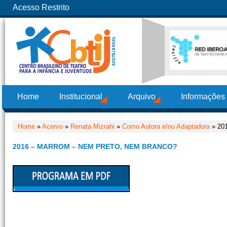
Acesso Restrito
Home
Institucional
Arquivo
Informações
Home
»
Acervo
»
Renata Mizrahi
»
Como Autora e/ou Adaptadora
» 201
2016 – MARROM – NEM PRETO, NEM BRANCO?