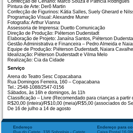
Confecção de Cenário: Marco Souza e Patricia Rodrigues
Pintura de Arte: Derô Martin
Confecção de Figurinos: Kátia Salles, Suely Gherard e Ni
Programação Visual: Alexandre Muner
Fotografia: Arthur Vianna
Assessoria de Imprensa: Duetto Comunicação
Direção de Produção: Piéterson Duderstadt
Elaboração de Projeto: Janaína Santos, Piéterson Dudersta
Gestão Administrativa e Financeira – Pedro Almeida e Naia
Equipe de Produção: Piéterson Duderstadt, Naiara Cavalh
Idealização: Piéterson Duderstadt e Vilma Melo
Realização: Cia da Cidade
Serviço
Arena do Teatro Sesc Copacabana
Rua Domingos Ferreira, 160 – Copacabana
Tel.: 2548-1088/2547-0156
Sábados, às 16h e domingos, às 11h
Classificação – Livre (Recomendado para crianças a partir 
R$20,00 (inteira)/R$10,00 (meia)/R$5,00 (associados do S
De 16 de julho a 14 de agosto
Endereço
Endereço para co
Rua do Catete, 338 Sobreloja - Catete
Caixa Postal 16.0