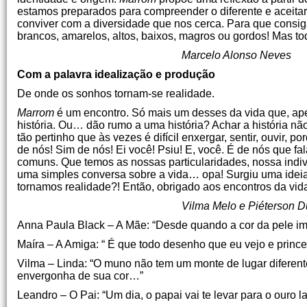
estamos preparados para compreender o diferente e aceitar
conviver com a diversidade que nos cerca. Para que consi
brancos, amarelos, altos, baixos, magros ou gordos! Mas 
Marcelo Alonso Neves
Com a palavra idealização e produção
De onde os sonhos tornam-se realidade.
Marrom
é um encontro. Só mais um desses da vida que, a
história. Ou… dão rumo a uma história? Achar a história não
tão pertinho que às vezes é difícil enxergar, sentir, ouvir
de nós! Sim de nós! Ei você! Psiu! E, você. É de nós que 
comuns. Que temos as nossas particularidades, nossa ind
uma simples conversa sobre a vida… opa! Surgiu uma ideia! 
tornamos realidade?! Então, obrigado aos encontros da vida
Vilma Melo e Piéterson D
Anna Paula Black – A Mãe: “Desde quando a cor da pele i
Maíra – A Amiga: “ É que todo desenho que eu vejo e prin
Vilma – Linda: “O muno não tem um monte de lugar diferen
envergonha de sua cor…”
Leandro – O Pai: “Um dia, o papai vai te levar para o ouro