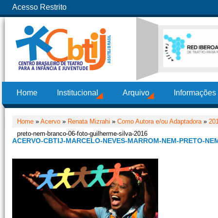
Acesso Restrito
Home
Institucional
Arquivo
Informações
Home
»
Acervo
»
Renata Mizrahi
»
Como Autora e/ou Adaptadora
»
20
preto-nem-branco-06-foto-guilherme-silva-2016
ACERVO-CBTIJ-MARCELO-NEVES-MARROM-NEM-PRETO-NEM-