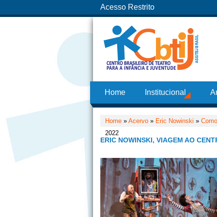
Acesso Restrito
Home
Institucional
A
Home
»
Acervo
»
Eric Nowinski
»
Como 
2022
ERIC NOWINSKI, VIAGEM AO CENT