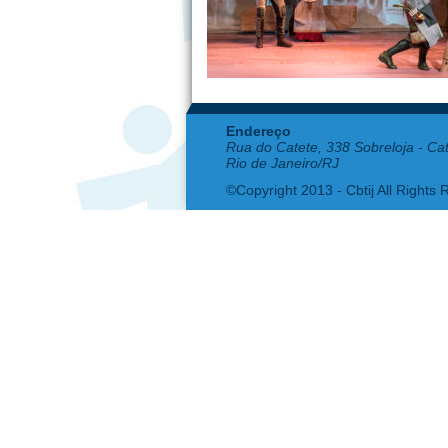
Endereço
Rua do Catete, 338 Sobreloja - Ca
Rio de Janeiro/RJ
©Copyright 2013 - Cbtij All Rights