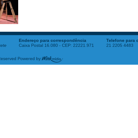
Endereço para correspondência
Telefone para 
tete
Caixa Postal 16.080 - CEP: 22221.971
21 2205 4483
 Reserved Powered by: