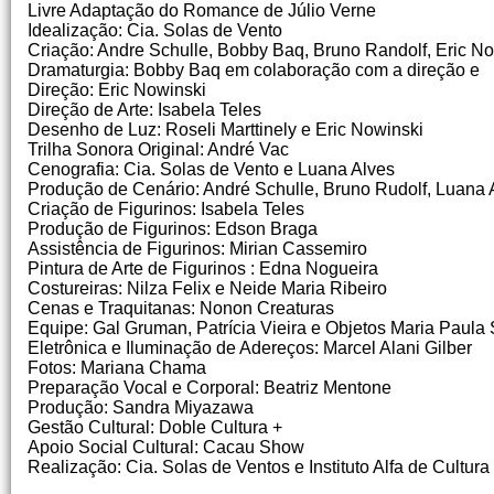
Livre Adaptação do Romance de Júlio Verne
Idealização: Cia.
Solas de Vento
Criação: Andre Schulle, Bobby Baq, Bruno Randolf, Eric No
Dramaturgia: Bobby Baq em colaboração com a direção e
Direção: Eric Nowinski
Direção de Arte: Isabela Teles
Desenho de Luz: Roseli Marttinely e Eric Nowinski
Trilha Sonora Original: André Vac
Cenografia: Cia.
Solas de Vento e Luana Alves
Produção de Cenário: André Schulle, Bruno Rudolf, Luana 
Criação de Figurinos: Isabela Teles
Produção de Figurinos: Edson Braga
Assistência de Figurinos: Mirian Cassemiro
Pintura de Arte de Figurinos : Edna Nogueira
Costureiras: Nilza Felix e Neide Maria Ribeiro
Cenas e Traquitanas: Nonon Creaturas
Equipe: Gal Gruman, Patrícia Vieira e Objetos Maria Paula S
Eletrônica e Iluminação de Adereços: Marcel Alani Gilber
Fotos: Mariana Chama
Preparação Vocal e Corporal: Beatriz Mentone
Produção: Sandra Miyazawa
Gestão Cultural: Doble Cultura +
Apoio Social Cultural: Cacau Show
Realização: Cia.
Solas de Ventos e Instituto Alfa de Cultura