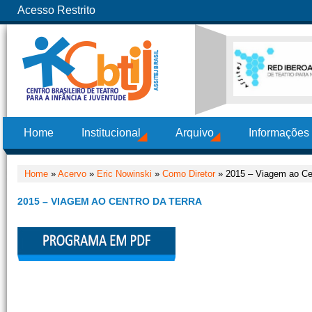
Acesso Restrito
Home
Institucional
Arquivo
Informações
Home
»
Acervo
»
Eric Nowinski
»
Como Diretor
» 2015 – Viagem ao Cen
2015 – VIAGEM AO CENTRO DA TERRA