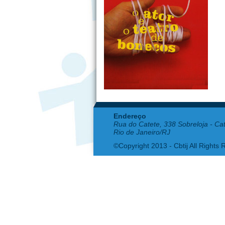
Endereço
Rua do Catete, 338 Sobreloja - Ca
Rio de Janeiro/RJ
©Copyright 2013 - Cbtij All Rights