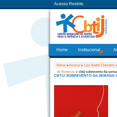
Acesso Restrito
Home
Institucional
A
Home
»
Acervo
»
Luiz André Cherubini
de Bonecos
» cbtij-sobrevento-4a-seman
CBTIJ-SOBREVENTO-4A-SEMANA-I