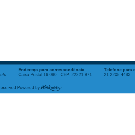
Endereço para correspondência
Telefone para 
tete
Caixa Postal 16.080 - CEP: 22221.971
21 2205 4483
 Reserved Powered by: