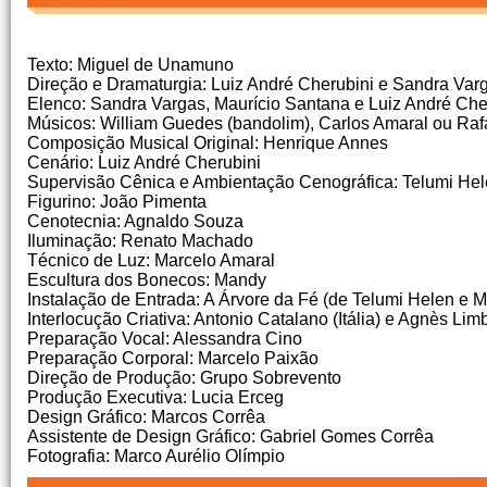
Texto: Miguel de Unamuno
Direção e Dramaturgia: Luiz André Cherubini e Sandra Var
Elenco: Sandra Vargas, Maurício Santana e Luiz André Che
Músicos: William Guedes (bandolim), Carlos Amaral ou Rafae
Composição Musical Original: Henrique Annes
Cenário: Luiz André Cherubini
Supervisão Cênica e Ambientação Cenográfica: Telumi He
Figurino: João Pimenta
Cenotecnia: Agnaldo Souza
Iluminação: Renato Machado
Técnico de Luz: Marcelo Amaral
Escultura dos Bonecos: Mandy
Instalação de Entrada: A Árvore da Fé (de Telumi Helen e 
Interlocução Criativa: Antonio Catalano (Itália) e Agnès Lim
Preparação Vocal: Alessandra Cino
Preparação Corporal: Marcelo Paixão
Direção de Produção: Grupo Sobrevento
Produção Executiva: Lucia Erceg
Design Gráfico: Marcos Corrêa
Assistente de Design Gráfico: Gabriel Gomes Corrêa
Fotografia: Marco Aurélio Olímpio