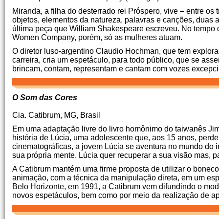
Miranda, a filha do desterrado rei Próspero, vive – entre 
objetos, elementos da natureza, palavras e canções, duas a
última peça que William Shakespeare escreveu. No tempo
Women Company, porém, só as mulheres atuam.
O diretor luso-argentino Claudio Hochman, que tem explora
carreira, cria um espetáculo, para todo público, que se as
brincam, contam, representam e cantam com vozes excepc
O Som das Cores
Cia. Catibrum, MG, Brasil
Em uma adaptação livre do livro homônimo do taiwanês Jim
história de Lúcia, uma adolescente que, aos 15 anos, perde
cinematográficas, a jovem Lúcia se aventura no mundo do i
sua própria mente. Lúcia quer recuperar a sua visão mas, pa
A Catibrum mantém uma firme proposta de utilizar o boneco 
animação, com a técnica da manipulação direta, em um es
Belo Horizonte, em 1991, a Catibrum vem difundindo o mo
novos espetáculos, bem como por meio da realização de apr