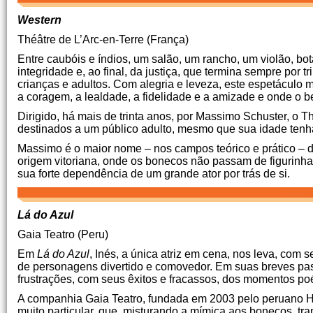
Western
Théâtre de L’Arc-en-Terre (França)
Entre caubóis e índios, um salão, um rancho, um violão, bo
integridade e, ao final, da justiça, que termina sempre por 
crianças e adultos. Com alegria e leveza, este espetácul
a coragem, a lealdade, a fidelidade e a amizade e onde o b
Dirigido, há mais de trinta anos, por Massimo Schuster, o T
destinados a um público adulto, mesmo que sua idade tenh
Massimo é o maior nome – nos campos teórico e prático – d
origem vitoriana, onde os bonecos não passam de figurinha
sua forte dependência de um grande ator por trás de si.
Lá do Azul
Gaia Teatro (Peru)
Em
Lá do Azul
, Inés, a única atriz em cena, nos leva, com s
de personagens divertido e comovedor. Em suas breves pa
frustrações, com seus êxitos e fracassos, dos momentos po
A companhia Gaia Teatro, fundada em 2003 pelo peruano H
muito particular, que, misturando a mímica aos bonecos, tra