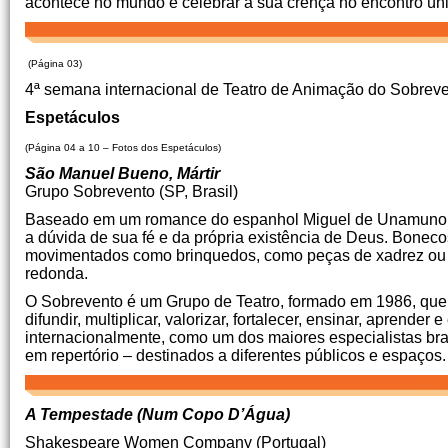
acontece no mundo e celebrar a sua crença no encontro úni
(Página 03)
4ª semana internacional de Teatro de Animação do Sobrev
Espetáculos
(Página 04 a 10 – Fotos dos Espetáculos)
São Manuel Bueno, Mártir
Grupo Sobrevento (SP, Brasil)
Baseado em um romance do espanhol Miguel de Unamuno, o
a dúvida de sua fé e da própria existência de Deus. Bonecos
movimentados como brinquedos, como peças de xadrez ou 
redonda.
O Sobrevento é um Grupo de Teatro, formado em 1986, que b
difundir, multiplicar, valorizar, fortalecer, ensinar, aprend
internacionalmente, como um dos maiores especialistas br
em repertório – destinados a diferentes públicos e espaços.
A Tempestade (Num Copo D’Água)
Shakespeare Women Company (Portugal)