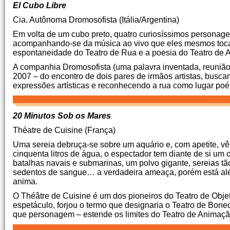
El Cubo Libre
Cia. Autônoma Dromosofista (Itália/Argentina)
Em volta de um cubo preto, quatro curiosíssimos personagen
acompanhando-se da música ao vivo que eles mesmos to
espontaneidade do Teatro de Rua e a poesia do Teatro de A
A companhia Dromosofista (uma palavra inventada, reunião 
2007 – do encontro de dois pares de irmãos artistas, busc
expressões artísticas e reconhecendo a rua como lugar poéti
20 Minutos Sob os Mares
Théatre de Cuisine (França)
Uma sereia debruça-se sobre um aquário e, com apetite, vê 
cinquenta litros de água, o espectador tem diante de si um o
batalhas navais e submarinas, um polvo gigante, sereias t
sedentos de sangue… a verdadeira ameaça, porém está além
anima.
O Théâtre de Cuisine é um dos pioneiros do Teatro de Objet
espetáculo, forjou o termo que designaria o Teatro de Bone
que personagem – estende os limites do Teatro de Animaçã