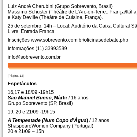
Luiz André Cherubini (Grupo Sobrevento, Brasil)
Massimo Schuster (Théâtre de L’Arc-en-Terre., França/Itália
e Katy Deville (Théâtre de Cuisine, França).
25 de setembro, 14h – Local: Auditório da Caixa Cultural S
Livre. Entrada Franca.
Inscrições www.sobrevento.com.br/oficinasedebate.php
Informações (11) 33993589
info@sobrevento.com.br
(Página 12)
Espetáculos
16,17 e 18/09 -19h15
São Manuel Bueno
, Mártir
/ 16 anos
Grupo Sobrevento (SP, Brasil)
19, 20 e 21/09 -19h15
A Tempestade (Num Copo d’Água
)
/ 12 anos
ShaspeareWomen Company (Portugal)
20 e 21/09 – 15h