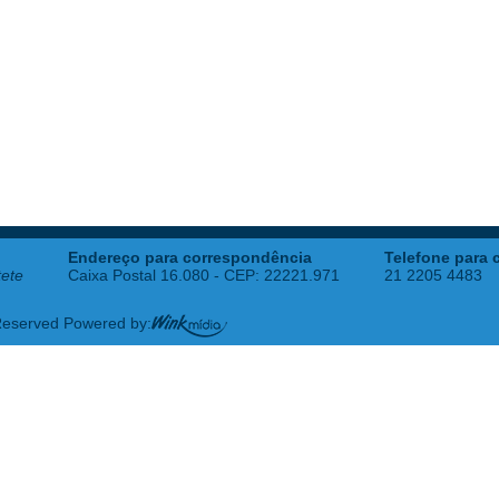
Endereço para correspondência
Telefone para 
tete
Caixa Postal 16.080 - CEP: 22221.971
21 2205 4483
 Reserved Powered by: