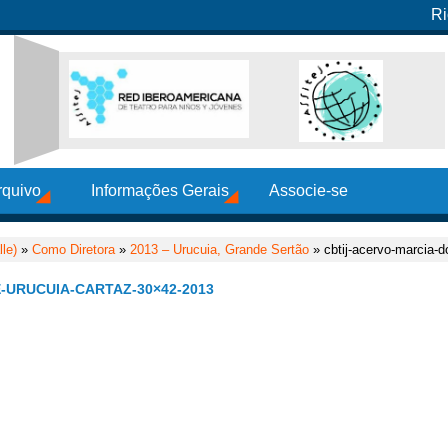
Ri
rquivo
Informações Gerais
Associe-se
le)
»
Como Diretora
»
2013 – Urucuia, Grande Sertão
» cbtij-acervo-marcia-d
-URUCUIA-CARTAZ-30×42-2013