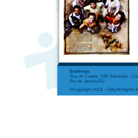
Endereço
Rua do Catete, 338 Sobreloja - Ca
Rio de Janeiro/RJ
©Copyright 2013 - Cbtij All Rights