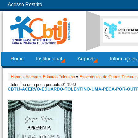
Acesso Restrito
Home
Institucional
Arquivo
Informações
Home
»
Acervo
»
Eduardo Tolentino
»
Espetáculos de Outros Diretore
tolentino-uma-peca-por-outra01-1980
CBTIJ-ACERVO-EDUARDO-TOLENTINO-UMA-PECA-POR-OUTR