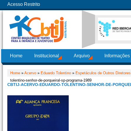
Acesso Restrito
Home
Institucional
Arquivo
Informações
Home
»
Acervo
»
Eduardo Tolentino
»
Espetáculos de Outros Diretore
tolentino-senhor-de-porqueiral-sp-programa-1989
CBTIJ-ACERVO-EDUARDO-TOLENTINO-SENHOR-DE-PORQUE