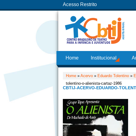
Acesso Restrito
Home
Institucional
A
Home
»
Acervo
»
Eduardo Tolentino
»
E
tolentino-o-alienista-cartaz-1986
CBTIJ-ACERVO-EDUARDO-TOLENTI