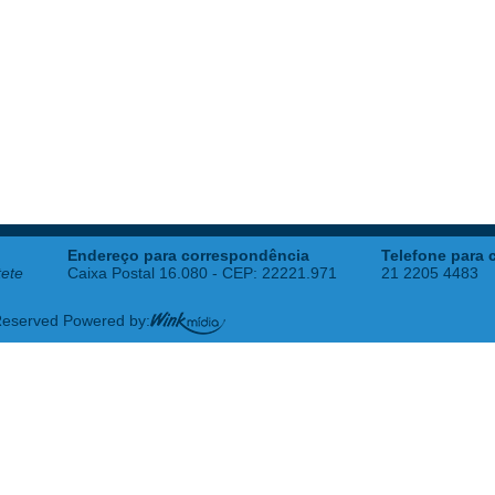
Endereço para correspondência
Telefone para 
tete
Caixa Postal 16.080 - CEP: 22221.971
21 2205 4483
 Reserved Powered by: