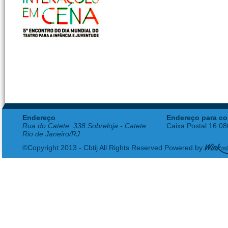
Endereço
Endereço para co
Rua do Catete, 338 Sobreloja - Catete
Caixa Postal 16.0
Rio de Janeiro/RJ
©Copyright 2013 - Cbtij All Rights Reserved Powered by: