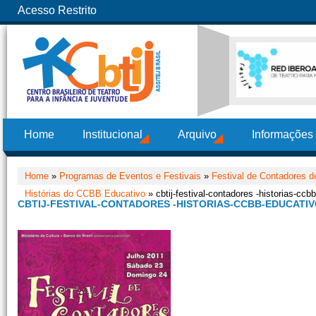
Acesso Restrito
Home
Institucional
Arquivo
Informações
Home
»
Programas de Eventos e Festivais
»
Festival de Contadores d
Histórias do CCBB Educativo
» cbtij-festival-contadores -historias-ccb
CBTIJ-FESTIVAL-CONTADORES -HISTORIAS-CCBB-EDUCATIV