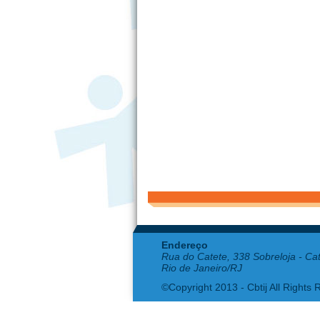
Endereço
Rua do Catete, 338 Sobreloja - Ca
Rio de Janeiro/RJ
©Copyright 2013 - Cbtij All Rights