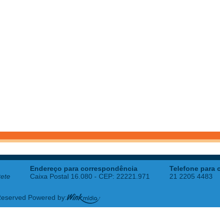
Endereço para correspondência
Telefone para 
tete
Caixa Postal 16.080 - CEP: 22221.971
21 2205 4483
 Reserved Powered by: