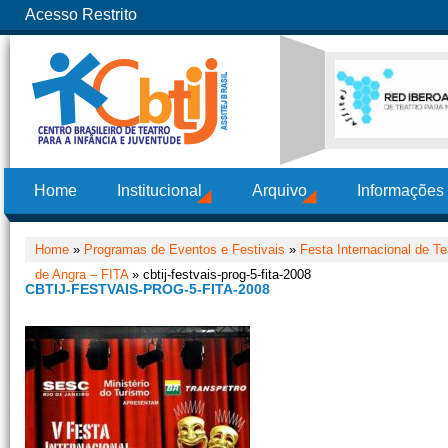
Acesso Restrito
Home
Institucional
Arquivo
Informações
Home
»
Programas de Eventos e Festivais
»
Festa Internacional de Te
de Angra – FITA
» cbtij-festvais-prog-5-fita-2008
CBTIJ-FESTVAIS-PROG-5-FITA-2008