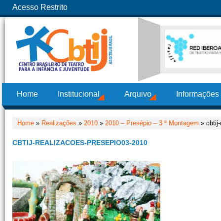
Acesso Restrito
Home
Institucional
Arquivo
Informações
Home
»
Realizações
»
2010
»
2010 – Presépio – 3 ª Montagem
» cbtij
CBTIJ-REALIZACOES-PRESEPIO03-2010