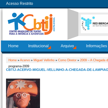
Acesso Restrito
Home
Institucional
Arquivo
Informações
Home
»
Acervo
»
Miguel Vellinho
»
Como Diretor
»
2009 – A Chegada d
programa-2009
CBTIJ-ACERVO-MIGUEL-VELLINHO-A-CHEGADA-DE-LAMPIA