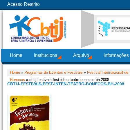
Acesso Restrito
Home
Institucional
Arquivo
Informações
Home
»
Programas de Eventos e Festivais
»
Festival Internacional d
Bonecos
» cbtij-festivais-fest-inten-teatro-bonecos-bh-2008
CBTIJ-FESTIVAIS-FEST-INTEN-TEATRO-BONECOS-BH-2008