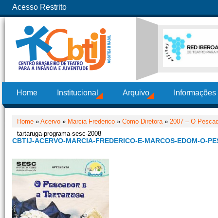
Acesso Restrito
Home
Institucional
Arquivo
Informações
Home
»
Acervo
»
Marcia Frederico
»
Como Diretora
»
2007 – O Pescad
tartaruga-programa-sesc-2008
CBTIJ-ACERVO-MARCIA-FREDERICO-E-MARCOS-EDOM-O-P