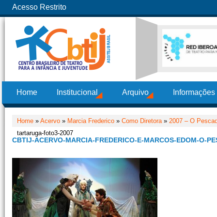
Acesso Restrito
Home
Institucional
Arquivo
Informações
Home
»
Acervo
»
Marcia Frederico
»
Como Diretora
»
2007 – O Pescad
tartaruga-foto3-2007
CBTIJ-ACERVO-MARCIA-FREDERICO-E-MARCOS-EDOM-O-PE