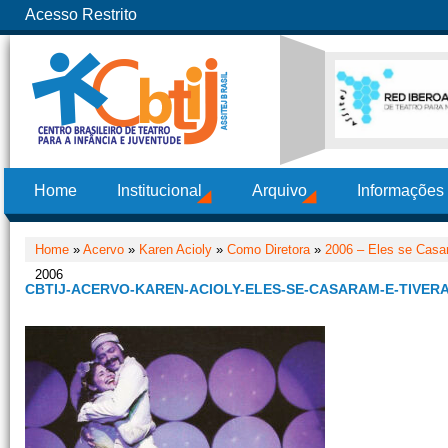
Acesso Restrito
Home
Institucional
Arquivo
Informações
Home
»
Acervo
»
Karen Acioly
»
Como Diretora
»
2006 – Eles se Casa
2006
CBTIJ-ACERVO-KAREN-ACIOLY-ELES-SE-CASARAM-E-TIVERA