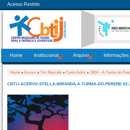
Acesso Restrito
Home
Institucional
Arquivo
Informações
Home
»
Acervo
»
Tim Rescala
»
Como Autor
»
2004 – A Turma do Per
CBTIJ-ACERVO-STELLA-MIRANDA-A-TURMA-DO-PERERE-02-