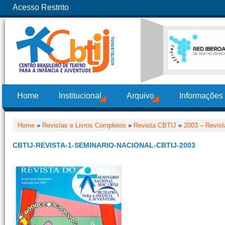
Acesso Restrito
Home
Institucional
Arquivo
Informações
Home
»
Revistas e Livros Completos
»
Revista CBTIJ
»
2003 – Revis
CBTIJ-REVISTA-1-SEMINARIO-NACIONAL-CBTIJ-2003