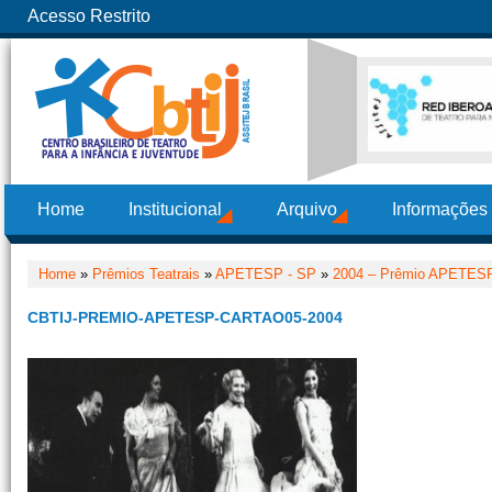
Acesso Restrito
Home
Institucional
Arquivo
Informações
Home
»
Prêmios Teatrais
»
APETESP - SP
»
2004 – Prêmio APETES
CBTIJ-PREMIO-APETESP-CARTAO05-2004