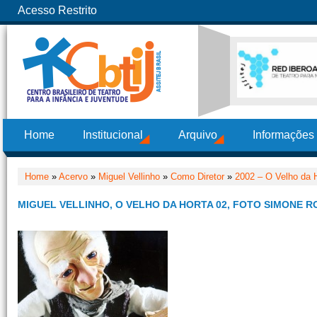
Acesso Restrito
Home
Institucional
Arquivo
Informações
Home
»
Acervo
»
Miguel Vellinho
»
Como Diretor
»
2002 – O Velho da H
MIGUEL VELLINHO, O VELHO DA HORTA 02, FOTO SIMONE R