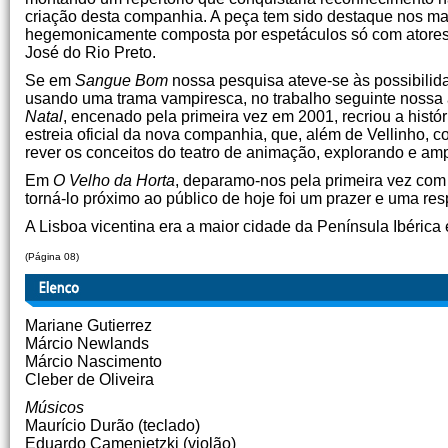
criação desta companhia. A peça tem sido destaque nos ma
hegemonicamente composta por espetáculos só com atores. 
José do Rio Preto.
Se em
Sangue Bom
nossa pesquisa ateve-se às possibili
usando uma trama vampiresca, no trabalho seguinte nossa 
Natal
, encenado pela primeira vez em 2001, recriou a histó
estreia oficial da nova companhia, que, além de Vellinho
rever os conceitos do teatro de animação, explorando e amp
Em
O Velho da Horta
, deparamo-nos pela primeira vez com 
torná-lo próximo ao público de hoje foi um prazer e uma r
A Lisboa vicentina era a maior cidade da Península Ibérica
(Página 08)
Mariane Gutierrez
Márcio Newlands
Márcio Nascimento
Cleber de Oliveira
Músicos
Maurício Durão (teclado)
Eduardo Camenietzki (violão)