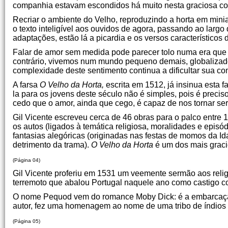
companhia estavam escondidos há muito nesta graciosa co
Recriar o ambiente do Velho, reproduzindo a horta em minia
o texto inteligível aos ouvidos de agora, passando ao larg
adaptações, estão lá a picardia e os versos característicos
Falar de amor sem medida pode parecer tolo numa era que 
contrário, vivemos num mundo pequeno demais, globalizado
complexidade deste sentimento continua a dificultar sua c
A farsa
O Velho da Horta,
escrita em 1512, já insinua esta 
la para os jovens deste século não é simples, pois é preci
cedo que o amor, ainda que cego, é capaz de nos tornar s
Gil Vicente escreveu cerca de 46 obras para o palco entre
os autos (ligados à temática religiosa, moralidades e episód
fantasias alegóricas (originadas nas festas de momos da I
detrimento da trama).
O Velho da Horta
é um dos mais graci
(Página 04)
Gil Vicente proferiu em 1531 um veemente sermão aos reli
terremoto que abalou Portugal naquele ano como castigo cont
O nome Pequod vem do romance Moby Dick: é a embarcação q
autor, fez uma homenagem ao nome de uma tribo de índios 
(Página 05)