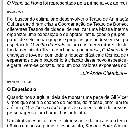
O Velho da Horta
foi representado pela primeira vez ao mui
(Página 01)
Foi buscando estimular e desenvolver o Teatro de Animaçã
Cultura decidiram criar a Coordenação de Teatro de Bonec
diferentes Teatros da cidade, de realizar uma Mostra Intern
organizar uma exposição e de apoiar instituições e grupo
papel de selecionar grupos e projetos que pudessem ser pa
espetáculo
O Velho da Horta
foi um dos merecedores deste 
fundamentais do Teatro em língua portuguesa,
O Velho da 
crianças e jovens, com toda a riqueza plástica e técnica d
esperamos que o patrocínio à criação deste novo espetácu
e garra, vem-se constituindo um dos maiores expoentes do 
Luiz André Cherubini – Coordenador de
(Páginas 02 e 03)
O Espetáculo
Quando nos surgiu a ideia de montar uma peça de Gil Vicent
vimos que seria a chance de montar, do “nosso jeito”, um te
a última,
O Velho da Horta
, que veio ao encontro de nosso
personagens e um humor bastante atual.
Um atrativo especialmente interessante da peça era o te
irônico em nosso primeiro espetáculo,
Sangue Bom
. A impr