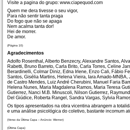
Visite a pagina do grupo: www.ciapequod.com
Quem me dera tivesse o seu vigor,
Para não sentir tanta praga
Do fogo que não se apaga
Nem acalma tanta dor!
Hei de morrer.
De amor.
(Página 10)
Agradecimentos
Adolfo Rosenthal, Alberto Benzecry, Alexandre Santos, Alva
Rabetti, Bruno Barreto, Carla Brito, Carla Torres, Celine J
Berardinelli, Colmar Diniz, Edna Irlene, Enzo Cali, Fábio F
Santos, Gisélia Martins, Helena Vieira, Iara Amado-MNBA, J
de Castro Mendes, Luiz André Cherubini, Manuel Faria Bar
Helena Nunes, Maria Magdalena Ramos, Maria Teresa Gutier
Gutierrez, Nanci M.B. Minuscoli, Nilson Gutierrez, Raymund
Del Giúdice, Roberta Rangel, Sandra Vargas, Sylvia Ramos
Os tipos apresentados na obra vicentina abrangem a totali
e uma análise psicológica do coletivo, bastante incomum at
(Verso da Última Capa – Anúncio: Werner)
(Última Capa)