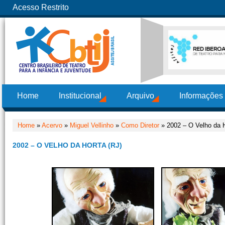
Acesso Restrito
Home
Institucional
Arquivo
Informações
Home
»
Acervo
»
Miguel Vellinho
»
Como Diretor
» 2002 – O Velho da H
2002 – O VELHO DA HORTA (RJ)