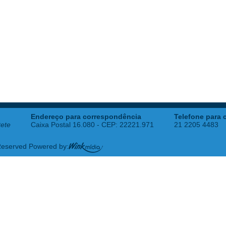
Endereço para correspondência
Telefone para 
tete
Caixa Postal 16.080 - CEP: 22221.971
21 2205 4483
 Reserved Powered by: