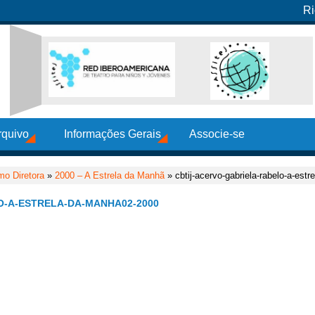
Ri
rquivo
Informações Gerais
Associe-se
o Diretora
»
2000 – A Estrela da Manhã
» cbtij-acervo-gabriela-rabelo-a-est
O-A-ESTRELA-DA-MANHA02-2000