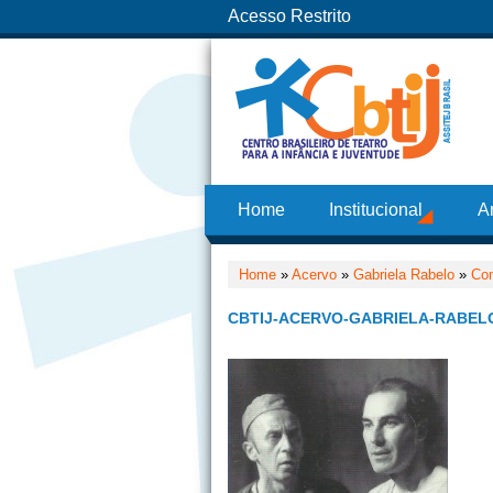
Acesso Restrito
Home
Institucional
A
Home
»
Acervo
»
Gabriela Rabelo
»
Com
CBTIJ-ACERVO-GABRIELA-RABEL