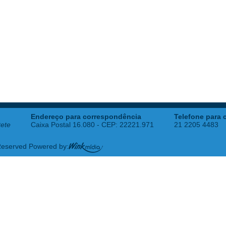
Endereço para correspondência
Telefone para 
tete
Caixa Postal 16.080 - CEP: 22221.971
21 2205 4483
 Reserved Powered by: