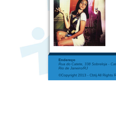
Endereço
Rua do Catete, 338 Sobreloja - Ca
Rio de Janeiro/RJ
©Copyright 2013 - Cbtij All Rights