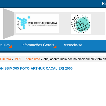
Ri
rquivo
Informações Gerais
Associe-se
Diretora
»
1999 – Pianíssimo
» cbtij-acervo-lucia-coelho-pianissimo05-foto-ar
ANISSIMO05-FOTO-ARTHUR-CACALIERI-2000