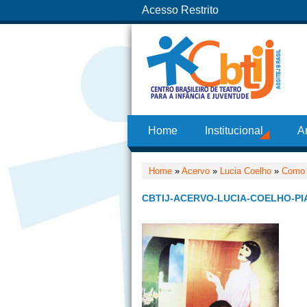
Acesso Restrito
Home
Institucional
A
Home
»
Acervo
»
Lucia Coelho
»
Como 
CBTIJ-ACERVO-LUCIA-COELHO-PI