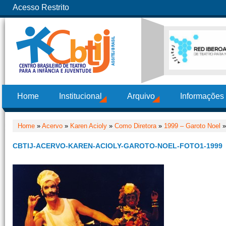
Acesso Restrito
Home
Institucional
Arquivo
Informações
Home
»
Acervo
»
Karen Acioly
»
Como Diretora
»
1999 – Garoto Noel
»
CBTIJ-ACERVO-KAREN-ACIOLY-GAROTO-NOEL-FOTO1-1999