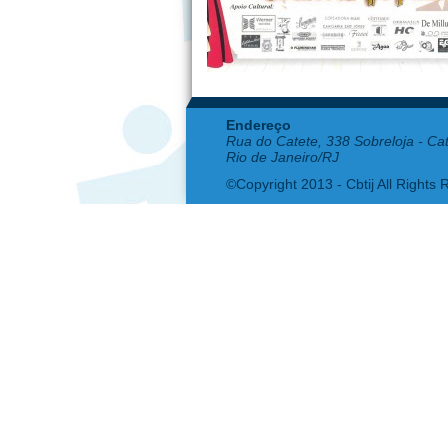
Endereço
Rua do Catete, 338 Sobreloja - Ca
Rio de Janeiro/RJ
©Copyright 2013 - Cbtij All Rights