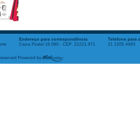
Endereço para correspondência
Telefone para 
tete
Caixa Postal 16.080 - CEP: 22221.971
21 2205 4483
 Reserved Powered by: