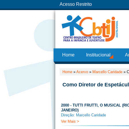
Acesso Restrito
Home
Institucional
A
Home
»
Acervo
»
Marcello Caridade
»
C
Como Diretor de Espetácu
2000 - TUTTI FRUTTI, O MUSICAL (RI
JANEIRO)
Direção: Marcello Caridade
Ver Mais >