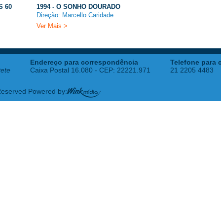
S 60
1994 - O SONHO DOURADO
Direção: Marcello Caridade
Ver Mais >
Endereço para correspondência
Telefone para 
tete
Caixa Postal 16.080 - CEP: 22221.971
21 2205 4483
 Reserved Powered by: