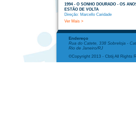
1994 - O SONHO DOURADO - OS ANO
ESTÃO DE VOLTA
Direção: Marcello Caridade
Ver Mais >
Endereço
Rua do Catete, 338 Sobreloja - Ca
Rio de Janeiro/RJ
©Copyright 2013 - Cbtij All Rights