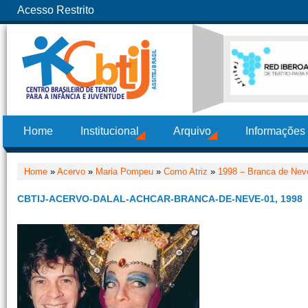
Acesso Restrito
Home
Institucional
Arquivo
Informações
Home
»
Acervo
»
Maria Pompeu
»
Como Atriz
»
1998 – Branca de Nev
CBTIJ-ACERVO-DALAL-ACHCAR-BRANCA-DE-NEVE-01, 1998