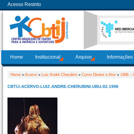
Acesso Restrito
Home
Institucional
Arquivo
Informações
Home
»
Acervo
»
Luiz André Cherubini
»
Como Diretor e Ator
»
1996 –
CBTIJ-ACERVO-LUIZ-ANDRE-CHERUBINI-UBU-02-1996