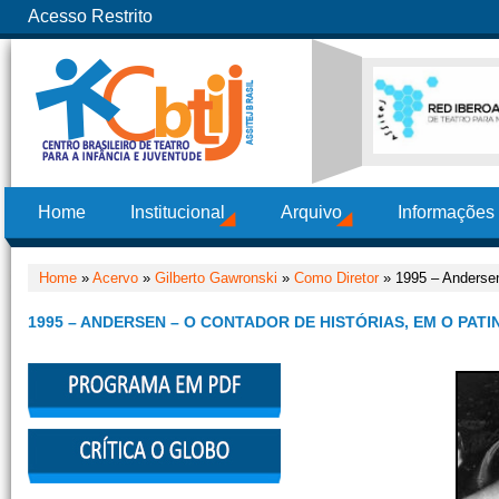
Acesso Restrito
Home
Institucional
Arquivo
Informações
Home
»
Acervo
»
Gilberto Gawronski
»
Como Diretor
» 1995 – Andersen
1995 – ANDERSEN – O CONTADOR DE HISTÓRIAS, EM O PATI