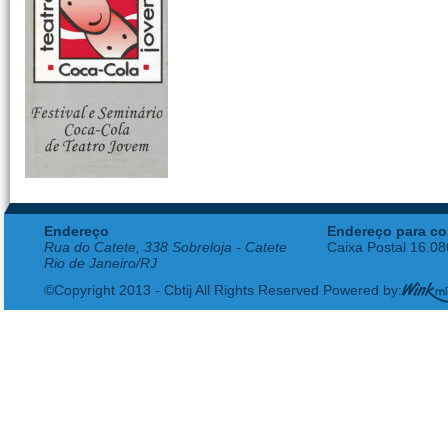
Endereço
Endereço para co
Rua do Catete, 338 Sobreloja - Catete
Caixa Postal 16.0
Rio de Janeiro/RJ
©Copyright 2013 - Cbtij All Rights Reserved Powered by: