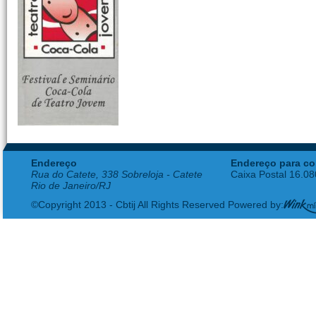
Endereço
Endereço para co
Rua do Catete, 338 Sobreloja - Catete
Caixa Postal 16.0
Rio de Janeiro/RJ
©Copyright 2013 - Cbtij All Rights Reserved Powered by: