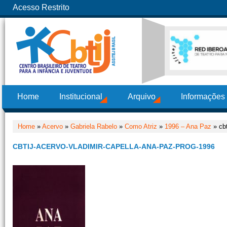
Acesso Restrito
Home
Institucional
Arquivo
Informações
Home
»
Acervo
»
Gabriela Rabelo
»
Como Atriz
»
1996 – Ana Paz
» cbt
CBTIJ-ACERVO-VLADIMIR-CAPELLA-ANA-PAZ-PROG-1996