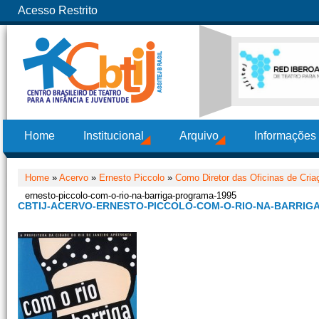
Acesso Restrito
Home
Institucional
Arquivo
Informações
Home
»
Acervo
»
Ernesto Piccolo
»
Como Diretor das Oficinas de Cria
ernesto-piccolo-com-o-rio-na-barriga-programa-1995
CBTIJ-ACERVO-ERNESTO-PICCOLO-COM-O-RIO-NA-BARRIG