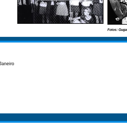
Fotos: Guga
Z)
Janeiro