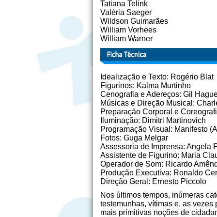
Tatiana Telink
Valéria Saeger
Wildson Guimarães
William Vorhees
William Warner
Idealização e Texto: Rogério Blat
Figurinos: Kalma Murtinho
Cenografia e Adereços: Gil Hagu
Músicas e Direção Musical: Char
Preparação Corporal e Coreografi
Iluminação: Dimitri Martinovich
Programação Visual: Manifesto (A
Fotos: Guga Melgar
Assessoria de Imprensa: Angela F
Assistente de Figurino: Maria Cla
Operador de Som: Ricardo Amên
Produção Executiva: Ronaldo Ce
Direção Geral: Ernesto Piccolo
Nos últimos tempos, inúmeras cat
testemunhas, vítimas e, as vezes
mais primitivas noções de cidad