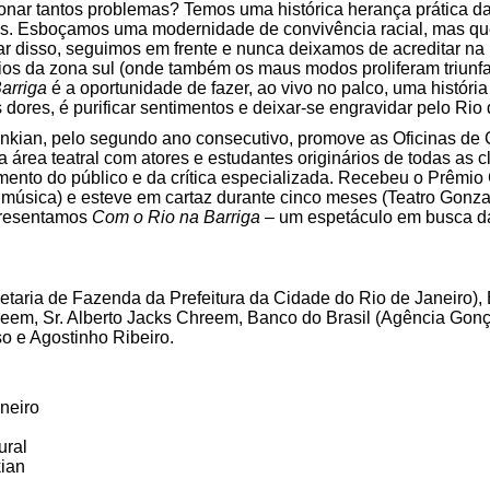
ionar tantos problemas? Temos uma histórica herança prática 
ais. Esboçamos uma modernidade de convivência racial, mas qu
ar disso, seguimos em frente e nunca deixamos de acreditar na
os da zona sul (onde também os maus modos proliferam triunf
arriga
é a oportunidade de fazer, ao vivo no palco, uma histór
 dores, é purificar sentimentos e deixar-se engravidar pelo Rio 
nkian, pelo segundo ano consecutivo, promove as Oficinas de 
a área teatral com atores e estudantes originários de todas as 
mento do público e da crítica especializada. Recebeu o Prêmio
r música) e esteve em cartaz durante cinco meses (Teatro Gonza
presentamos
Com o Rio na Barriga
– um espetáculo em busca da
taria de Fazenda da Prefeitura da Cidade do Rio de Janeiro), 
eem, Sr. Alberto Jacks Chreem, Banco do Brasil (Agência Gonça
so e Agostinho Ribeiro.
neiro
ural
kian