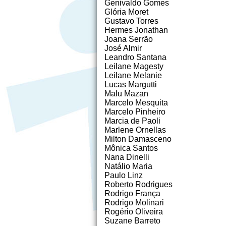
Genivaldo Gomes
Glória Moret
Gustavo Torres
Hermes Jonathan
Joana Serrão
José Almir
Leandro Santana
Leilane Magesty
Leilane Melanie
Lucas Margutti
Malu Mazan
Marcelo Mesquita
Marcelo Pinheiro
Marcia de Paoli
Marlene Ornellas
Milton Damasceno
Mônica Santos
Nana Dinelli
Natálio Maria
Paulo Linz
Roberto Rodrigues
Rodrigo França
Rodrigo Molinari
Rogério Oliveira
Suzane Barreto