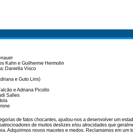
enauer
les Kahn e Guilherme Hermolin
a: Daniella Visco
driana e Guto Lins)
alcão e Adriana Picollo
udi Salles
dola
rrone
egorias de fatos chocantes, ajudou-nos a desenvolver um estad
 patrocinadores de muitos deslizes e/ou atrocidades que geral
ania. Adquirimos novos macetes e medos. Reclamamos em um to