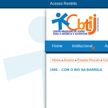
Acesso Restrito
Home
Institucional
A
Home
»
Acervo
»
Ernesto Piccolo
»
Com
1995 – COM O RIO NA BARRIGA