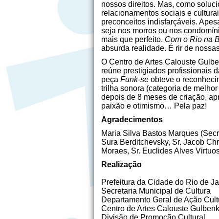
nossos direitos. Mas, como soluc
relacionamentos sociais e cultur
preconceitos indisfarçáveis. Apes
seja nos morros ou nos condomíni
mais que perfeito.
Com o Rio na B
absurda realidade. É rir de nossas
O Centro de Artes Calouste Gulbe
reúne prestigiados profissionais d
peça
Funk-se
obteve o reconheci
trilha sonora (categoria de melho
depois de 8 meses de criação, a
paixão e otimismo… Pela paz!
Agradecimentos
Maria Silva Bastos Marques (Secre
Sura Berditchevsky, Sr. Jacob Chr
Moraes, Sr. Euclides Alves Virtuo
Realização
Prefeitura da Cidade do Rio de Ja
Secretaria Municipal de Cultura
Departamento Geral de Ação Cult
Centro de Artes Calouste Gulben
Divisão de Promoção Cultural