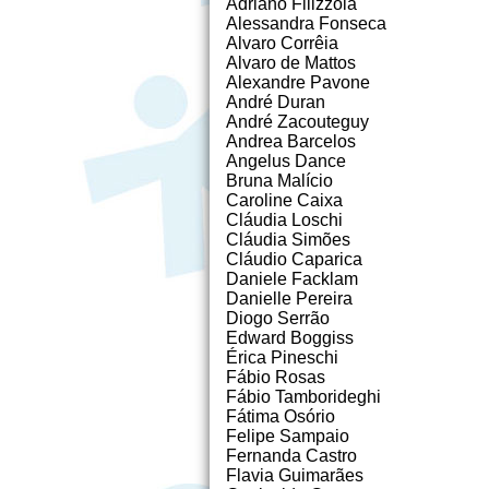
Adriano Filizzola
Alessandra Fonseca
Alvaro Corrêia
Alvaro de Mattos
Alexandre Pavone
André Duran
André Zacouteguy
Andrea Barcelos
Angelus Dance
Bruna Malício
Caroline Caixa
Cláudia Loschi
Cláudia Simões
Cláudio Caparica
Daniele Facklam
Danielle Pereira
Diogo Serrão
Edward Boggiss
Érica Pineschi
Fábio Rosas
Fábio Tamborideghi
Fátima Osório
Felipe Sampaio
Fernanda Castro
Flavia Guimarães