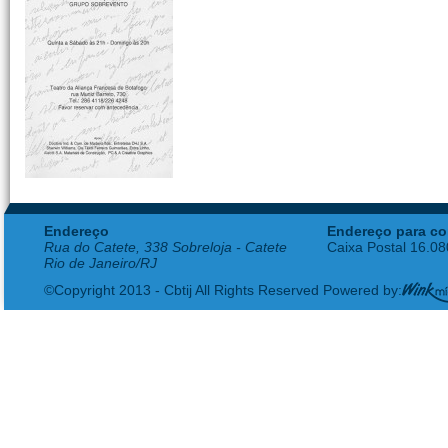
Endereço
Endereço para co
Rua do Catete, 338 Sobreloja - Catete
Caixa Postal 16.0
Rio de Janeiro/RJ
©Copyright 2013 - Cbtij All Rights Reserved Powered by: