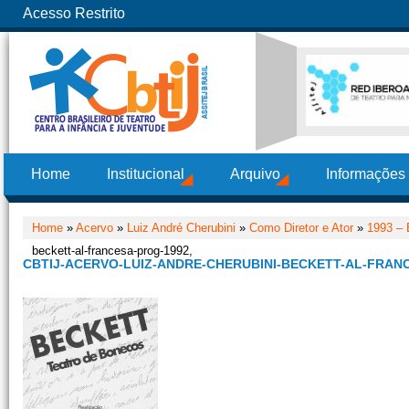
Acesso Restrito
Home
Institucional
Arquivo
Informações
Home
»
Acervo
»
Luiz André Cherubini
»
Como Diretor e Ator
»
1993 – 
beckett-al-francesa-prog-1992,
CBTIJ-ACERVO-LUIZ-ANDRE-CHERUBINI-BECKETT-AL-FRANC