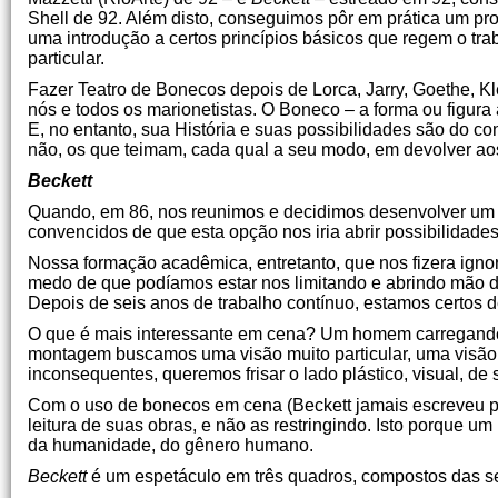
Shell de 92. Além disto, conseguimos pôr em prática um pro
uma introdução a certos princípios básicos que regem o tra
particular.
Fazer Teatro de Bonecos depois de Lorca, Jarry, Goethe, Kle
nós e todos os marionetistas. O Boneco – a forma ou figura
E, no entanto, sua História e suas possibilidades são do
não, os que teimam, cada qual a seu modo, em devolver aos 
Beckett
Quando, em 86, nos reunimos e decidimos desenvolver um e
convencidos de que esta opção nos iria abrir possibilidad
Nossa formação acadêmica, entretanto, que nos fizera ign
medo de que podíamos estar nos limitando e abrindo mão d
Depois de seis anos de trabalho contínuo, estamos certos 
O que é mais interessante em cena? Um homem carregand
montagem buscamos uma visão muito particular, uma visã
inconsequentes, queremos frisar o lado plástico, visual, d
Com o uso de bonecos em cena (Beckett jamais escreveu pa
leitura de suas obras, e não as restringindo. Isto porqu
da humanidade, do gênero humano.
Beckett
é um espetáculo em três quadros, compostos das s