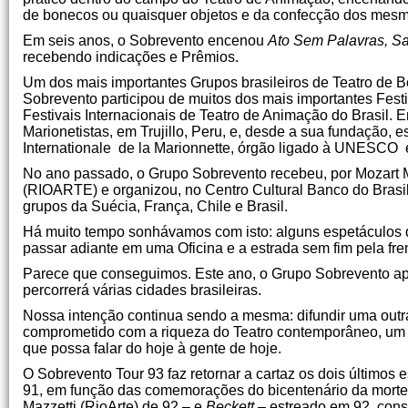
de bonecos ou quaisquer objetos e da confecção dos mesmos
Em seis anos, o Sobrevento encenou
Ato Sem Palavras, S
recebendo indicações e Prêmios.
Um dos mais importantes Grupos brasileiros de Teatro de 
Sobrevento participou de muitos dos mais importantes Festi
Festivais Internacionais de Teatro de Animação do Brasil. 
Marionetistas, em Trujillo, Peru, e, desde a sua fundação, e
Internationale de la Marionnette, órgão ligado à UNESCO
No ano passado, o Grupo Sobrevento recebeu, por Mozart M
(RIOARTE) e organizou, no Centro Cultural Banco do Brasil
grupos da Suécia, França, Chile e Brasil.
Há muito tempo sonhávamos com isto: alguns espetáculos de
passar adiante em uma Oficina e a estrada sem fim pela fren
Parece que conseguimos. Este ano, o Grupo Sobrevento ap
percorrerá várias cidades brasileiras.
Nossa intenção continua sendo a mesma: difundir uma outr
comprometido com a riqueza do Teatro contemporâneo, um T
que possa falar do hoje à gente de hoje.
O Sobrevento Tour 93 faz retornar a cartaz os dois últimos
91, em função das comemorações do bicentenário da morte 
Mazzetti (RioArte) de 92 – e
Beckett
– estreado em 92, cons