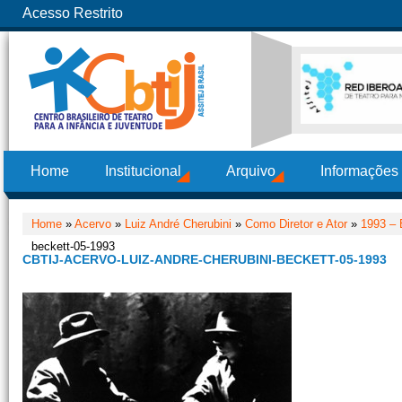
Acesso Restrito
Home
Institucional
Arquivo
Informações
Home
»
Acervo
»
Luiz André Cherubini
»
Como Diretor e Ator
»
1993 – 
beckett-05-1993
CBTIJ-ACERVO-LUIZ-ANDRE-CHERUBINI-BECKETT-05-1993