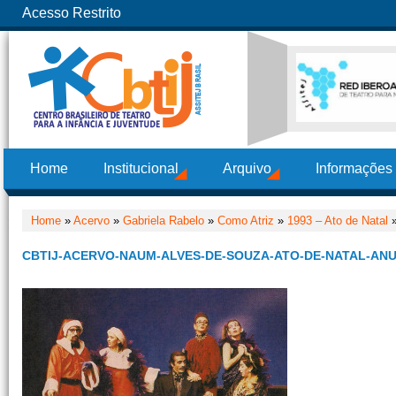
Acesso Restrito
Home
Institucional
Arquivo
Informações
Home
»
Acervo
»
Gabriela Rabelo
»
Como Atriz
»
1993 – Ato de Natal
»
CBTIJ-ACERVO-NAUM-ALVES-DE-SOUZA-ATO-DE-NATAL-AN