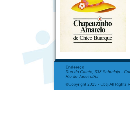
Endereço
Rua do Catete, 338 Sobreloja - Ca
Rio de Janeiro/RJ
©Copyright 2013 - Cbtij All Rights