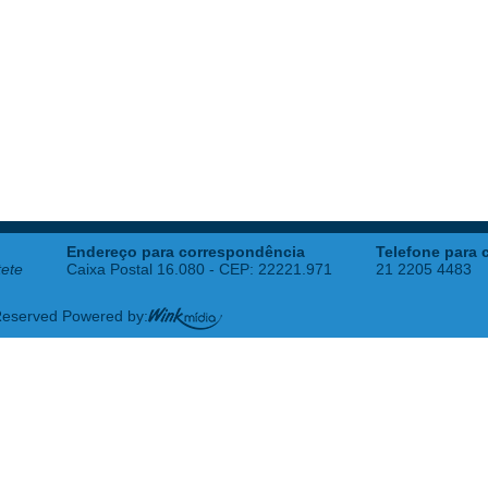
Endereço para correspondência
Telefone para 
tete
Caixa Postal 16.080 - CEP: 22221.971
21 2205 4483
 Reserved Powered by: