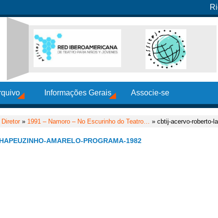
Ri
rquivo
Informações Gerais
Associe-se
Diretor
»
1991 – Namoro – No Escurinho do Teatro…
» cbtij-acervo-roberto-
CHAPEUZINHO-AMARELO-PROGRAMA-1982