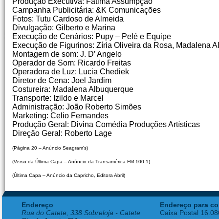
Produção Executiva: Fátima Assumpção
Campanha Publicitária: &K Comunicações
Fotos: Tutu Cardoso de Almeida
Divulgação: Gilberto e Marina
Execução de Cenários: Pupy – Pelé e Equipe
Execução de Figurinos: Zíria Oliveira da Rosa, Madalena 
Montagem de som: J. D’ Angelo
Operador de Som: Ricardo Freitas
Operadora de Luz: Lucia Chediek
Diretor de Cena: Joel Jardim
Costureira: Madalena Albuquerque
Transporte: Izildo e Marcel
Administração: João Roberto Simões
Marketing: Celio Fernandes
Produção Geral: Divina Comédia Produções Artísticas
Direção Geral: Roberto Lage
(Página 20 – Anúncio Seagram’s)
(Verso da Última Capa – Anúncio da Transamérica FM 100.1)
(Última Capa – Anúncio da Capricho, Editora Abril)
Endereço
Endereço para co
Rua do Catete, 338 Sobreloja - Catete
Caixa Postal 16.0