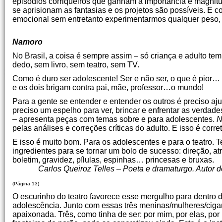
episódios corriqueiros que ganham a importância e magni
se aprisionam as fantasias e os projetos são possíveis. E 
emocional sem entretanto experimentarmos qualquer peso,
Luiz Antonio Gonçalve
Namoro
No Brasil, a coisa é sempre assim – só criança e adulto te
dedo, sem livro, sem teatro, sem TV.
Como é duro ser adolescente! Ser e não ser, o que é pior
e os dois brigam contra pai, mãe, professor…o mundo!
Para a gente se entender e entender os outros é preciso aj
preciso um espelho para ver, brincar e enfrentar as verdad
– apresenta peças com temas sobre e para adolescentes.
N
pelas análises e correções críticas do adulto. E isso é corret
E isso é muito bom. Para os adolescentes e para o teatro. T
ingredientes para se tornar um bolo de sucesso: direção, at
boletim, gravidez, pílulas, espinhas… princesas e bruxas.
Carlos Queiroz Telles – Poeta e dramaturgo. Autor de S
(Página 13)
O escurinho do teatro favorece esse mergulho para dentro
adolescência. Junto com essas três meninas/mulheres/ciga
apaixonada. Três, como tinha de ser: por mim, por elas, po