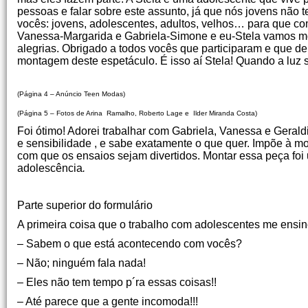
pessoas e falar sobre este assunto, já que nós jovens não 
vocês: jovens, adolescentes, adultos, velhos… para que c
Vanessa-Margarida e Gabriela-Simone e eu-Stela vamos mos
alegrias. Obrigado a todos vocês que participaram e que d
montagem deste espetáculo. É isso aí Stela! Quando a luz
Geraldine Quag
(Página 4 – Anúncio Teen Modas)
(Página 5 – Fotos de Arina Ramalho, Roberto Lage e Ilder Miranda Costa)
Foi ótimo! Adorei trabalhar com Gabriela, Vanessa e Geraldin
e sensibilidade , e sabe exatamente o que quer. Impõe à mo
com que os ensaios sejam divertidos. Montar essa peça foi
adolescência
Arina Ram
Parte superior do formulário
A primeira coisa que o trabalho com adolescentes me ensino
– Sabem o que está acontecendo com vocês?
– Não; ninguém fala nada!
– Eles não tem tempo p´ra essas coisas!!
– Até parece que a gente incomoda!!!