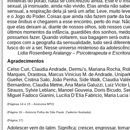
fronteiras do porão, nada se concretizou ainda. Este é o i
sexual, já insinuado, ainda não vivido. Elas ainda não sab
sensual, a respiração dela já será um arfar. Leve, muito le
e o Jogo do Poder. Coisas que ainda não fazem parte da b
esse ônibus e chegarem a esse encontro, perto do mar. Não
que elas deixam aí, diante de nossos olhos, sob nossos cu
últimos momentos da infância, guardiões dos sonhos, med
possamos fazer. Quando voltarem, sua bagagem será outra.
corpos com a geografia da sensualidade, tudo será diferent
fusco do vir a ser. Nesse universo misterioso da adolescênc
Lidia Rosenberg Aratangy – Psicoterapeuta e Escritora.
Agradecimentos
Celso Curi, Claudia Andrade, Dermu’s, Mariana Rocha, Rob
Marques, Drastosa, Marcus Vinicius M. de Andrade, Unipark
Gueller, Cistina Sato, João Penha, Side Walk, Claudia Valér
Bernardino, Claudia Metne, Ana Maria Galuzzi, Luiz Victor
Strauss, Sylvie Leblanc, Manoel Gouveia, Doris Bicudo, Se
Miguel Fadoco Gianini, Lucilia D’Elia Fabricio, Maria Lucia
(Páginas 14 e 15 – Anúncios MTV)
(Página 16 – Anúncio Folha de São Paulo ,Caderno Ilustrada)
(Página 17)
Adolescer vem do latim. Significa: crescer, engrossar, tornar