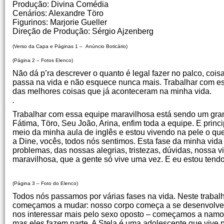
Produção: Divina Comédia
Cenários: Alexandre Töro
Figurinos: Marjorie Gueller
Direção de Produção: Sérgio Ajzenberg
(Verso da Capa e Páginas 1 – Anúncio Boticário)
(Página 2 – Fotos Elenco)
Não dá p’ra descrever o quanto é legal fazer no palco, co
passa na vida e não esquece nunca mais. Trabalhar com es
das melhores coisas que já aconteceram na minha vida.
. Gabriela Duar
Trabalhar com essa equipe maravilhosa está sendo um grand
Fátima, Töro, Seu João, Arina, enfim toda a equipe. E pri
meio da minha aula de inglês e estou vivendo na pele o que
a Dine, vocês, todos nós sentimos. Esta fase da minha vid
problemas, das nossas alegrias, tristezas, dúvidas, nossa v
maravilhosa, que a gente só vive uma vez. E eu estou tendo
Vanessa Goulart
(Página 3 – Foto do Elenco)
Todos nós passamos por várias fases na vida. Neste trabalh
começamos a mudar: nosso corpo começa a se desenvolver
nos interessar mais pelo sexo oposto – começamos a namo
mas eles fazem parte. A Stela é uma adolescente que vive 