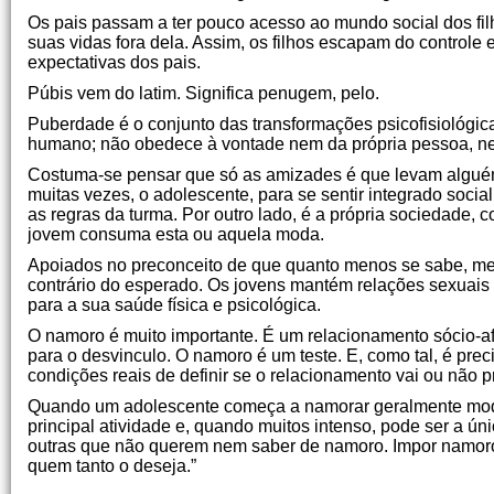
Os pais passam a ter pouco acesso ao mundo social dos fi
suas vidas fora dela. Assim, os filhos escapam do contro
expectativas dos pais.
Púbis vem do latim. Significa penugem, pelo.
Puberdade é o conjunto das transformações psicofisiológic
humano; não obedece à vontade nem da própria pessoa, n
Costuma-se pensar que só as amizades é que levam alguém 
muitas vezes, o adolescente, para se sentir integrado soci
as regras da turma. Por outro lado, é a própria sociedade,
jovem consuma esta ou aquela moda.
Apoiados no preconceito de que quanto menos se sabe, men
contrário do esperado. Os jovens mantém relações sexuai
para a sua saúde física e psicológica.
O namoro é muito importante. É um relacionamento sócio-af
para o desvinculo. O namoro é um teste. E, como tal, é pre
condições reais de definir se o relacionamento vai ou não p
Quando um adolescente começa a namorar geralmente modi
principal atividade e, quando muitos intenso, pode ser a ú
outras que não querem nem saber de namoro. Impor namoro 
quem tanto o deseja.”