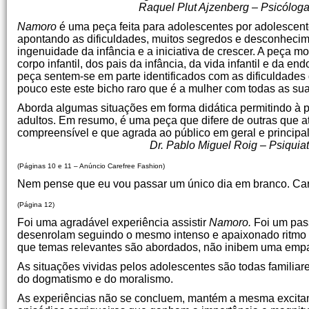
Raquel Plut Ajzenberg – Psicóloga. Pertence 
Namoro
é uma peça feita para adolescentes por adolescen
apontando as dificuldades, muitos segredos e desconhecime
ingenuidade da infância e a iniciativa de crescer. A peça m
corpo infantil, dos pais da infância, da vida infantil e 
peça sentem-se em parte identificados com as dificuldade
pouco este este bicho raro que é a mulher com todas as sua
Aborda algumas situações em forma didática permitindo à pl
adultos. Em resumo, é uma peça que difere de outras que 
compreensível e que agrada ao público em geral e principa
Dr. Pablo Miguel Roig – Psiquiatra-Psicanal
(Páginas 10 e 11 – Anúncio Carefree Fashion)
Nem pense que eu vou passar um único dia em branco. Car
(Página 12)
Foi uma agradável experiência assistir
Namoro.
Foi um pass
desenrolam seguindo o mesmo intenso e apaixonado ritmo de
que temas relevantes são abordados, não inibem uma empat
As situações vividas pelos adolescentes são todas familiar
do dogmatismo e do moralismo.
As experiências não se concluem, mantém a mesma excitant