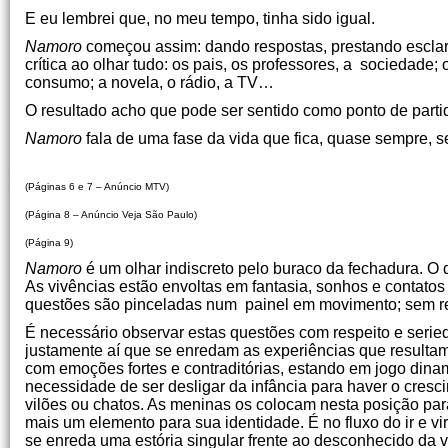
E eu lembrei que, no meu tempo, tinha sido igual.
Namoro
começou assim: dando respostas, prestando esclar
crítica ao olhar tudo: os pais, os professores, a sociedade
consumo; a novela, o rádio, a TV…
O resultado acho que pode ser sentido como ponto de part
Namoro
fala de uma fase da vida que fica, quase sempre, 
Ilder Miran
(Páginas 6 e 7 – Anúncio MTV)
(Página 8 – Anúncio Veja São Paulo)
(Página 9)
Namoro
é um olhar indiscreto pelo buraco da fechadura. O 
As vivências estão envoltas em fantasia, sonhos e contatos
questões são pinceladas num painel em movimento; sem re
É necessário observar estas questões com respeito e serie
justamente aí que se enredam as experiências que resulta
com emoções fortes e contraditórias, estando em jogo dinam
necessidade de ser desligar da infância para haver o cres
vilões ou chatos. As meninas os colocam nesta posição para 
mais um elemento para sua identidade. É no fluxo do ir e vi
se enreda uma estória singular frente ao desconhecido da v