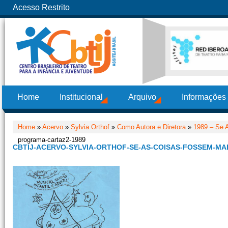
Acesso Restrito
Home
Institucional
Arquivo
Informações
Home
»
Acervo
»
Sylvia Orthof
»
Como Autora e Diretora
»
1989 – Se 
programa-cartaz2-1989
CBTIJ-ACERVO-SYLVIA-ORTHOF-SE-AS-COISAS-FOSSEM-M