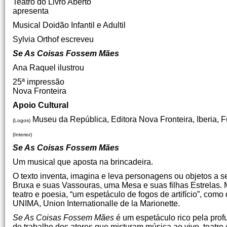
Teatro do Livro Aberto
apresenta
Musical Doidão Infantil e Adultil
Sylvia Orthof escreveu
Se As Coisas Fossem Mães
Ana Raquel ilustrou
25ª impressão
Nova Fronteira
Apoio Cultural
Museu da República, Editora Nova Fronteira, Iberia, Fu
(Logos)
(Interior)
Se As Coisas Fossem Mães
Um musical que aposta na brincadeira.
O texto inventa, imagina e leva personagens ou objetos a 
Bruxa e suas Vassouras, uma Mesa e suas filhas Estrelas. 
teatro e poesia, “um espetáculo de fogos de artifício”, como
UNIMA, Union Internationalle de la Marionette.
Se As Coisas Fossem Mães
é um espetáculo rico pela pro
do trabalho dos atores que misturam música ao vivo, teatro 