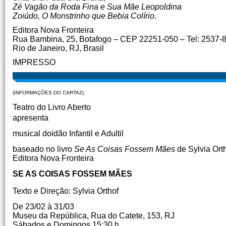
Zé Vagão da Roda Fina e Sua Mãe Leopoldina
Zoiúdo, O Monstrinho que
Bebia Colírio
.
Editora Nova Fronteira
Rua Bambina, 25, Botafogo – CEP 22251-050 – Tel: 2537-
Rio de Janeiro, RJ, Brasil
IMPRESSO
(INFORMAÇÕES DO CARTAZ)
Teatro do Livro Aberto
apresenta
musical doidão Infantil e Adultil
baseado no livro
Se As Coisas Fossem Mães
de Sylvia Ort
Editora Nova Fronteira
SE AS COISAS FOSSEM MÃES
Texto e Direção: Sylvia Orthof
De 23/02 à 31/03
Museu da República, Rua do Catete, 153, RJ
Sábados e Domingos 15:30 h