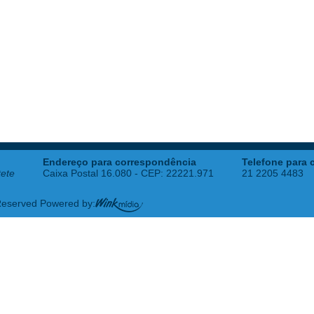
Endereço para correspondência
Telefone para 
tete
Caixa Postal 16.080 - CEP: 22221.971
21 2205 4483
 Reserved Powered by: