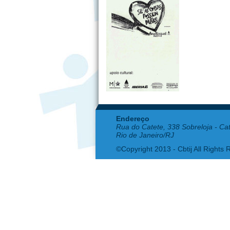
Endereço
Rua do Catete, 338 Sobreloja - Ca
Rio de Janeiro/RJ
©Copyright 2013 - Cbtij All Rights